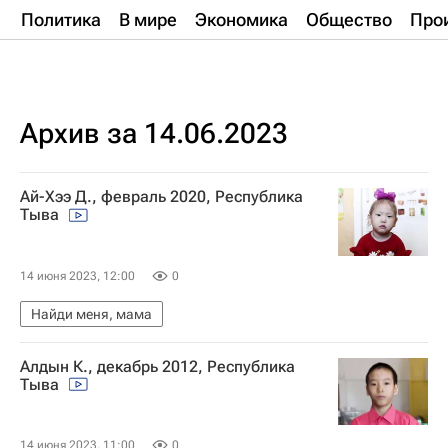
Политика
В мире
Экономика
Общество
Про
Архив за 14.06.2023
Ай-Хээ Д., февраль 2020, Республика
Тыва
14 июня 2023, 12:00
0
Найди меня, мама
Алдын К., декабрь 2012, Республика
Тыва
14 июня 2023, 11:00
0