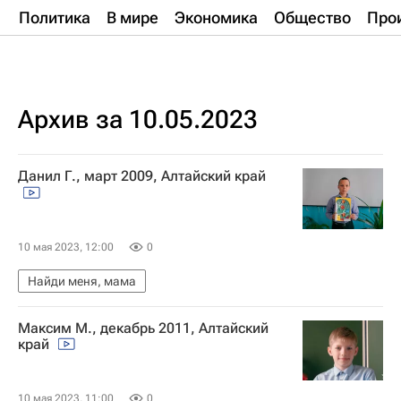
Политика
В мире
Экономика
Общество
Про
Архив за 10.05.2023
Данил Г., март 2009, Алтайский край
10 мая 2023, 12:00
0
Найди меня, мама
Максим М., декабрь 2011, Алтайский
край
10 мая 2023, 11:00
0