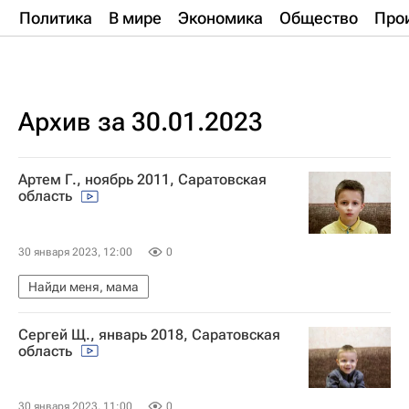
Политика
В мире
Экономика
Общество
Про
Архив за 30.01.2023
Артем Г., ноябрь 2011, Саратовская
область
30 января 2023, 12:00
0
Найди меня, мама
Сергей Щ., январь 2018, Саратовская
область
30 января 2023, 11:00
0