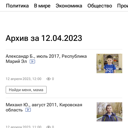
Политика
В мире
Экономика
Общество
Про
Архив за 12.04.2023
Александр Б., июль 2017, Республика
Марий Эл
12 апреля 2023, 12:00
0
Найди меня, мама
Михаил Ю., август 2011, Кировская
область
12 апреля 2023, 11:00
0