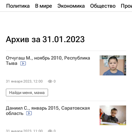
Политика
В мире
Экономика
Общество
Про
Архив за 31.01.2023
Отчугаш М., ноябрь 2010, Республика
Тыва
31 января 2023, 12:00
0
Найди меня, мама
Даниил С., январь 2015, Саратовская
область
31 января 2023, 11:00
0