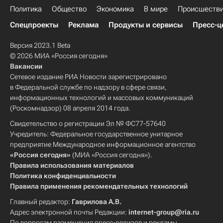
Политика
Общество
Экономика
В мире
Происшеств
Спецпроекты
Реклама
Продукты и сервисы
Пресс-ц
Версия 2023.1 Beta
© 2026 МИА «Россия сегодня»
Вакансии
Сетевое издание РИА Новости зарегистрировано
в Федеральной службе по надзору в сфере связи,
информационных технологий и массовых коммуникаций
(Роскомнадзор) 08 апреля 2014 года.
Свидетельство о регистрации Эл № ФС77-57640
Учредитель: Федеральное государственное унитарное
предприятие Международное информационное агентство
«Россия сегодня»
(МИА «Россия сегодня»).
Правила использования материалов
Политика конфиденциальности
Правила применения рекомендательных технологий
Главный редактор:
Гаврилова А.В.
Адрес электронной почты Редакции:
internet-group@ria.ru
По вопросам размещения пресс-релизов и рекламы