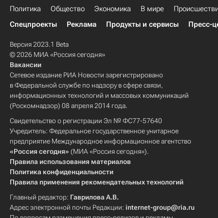
Политика
Общество
Экономика
В мире
Происшеств
Спецпроекты
Реклама
Продукты и сервисы
Пресс-ц
Версия 2023.1 Beta
© 2026 МИА «Россия сегодня»
Вакансии
Сетевое издание РИА Новости зарегистрировано
в Федеральной службе по надзору в сфере связи,
информационных технологий и массовых коммуникаций
(Роскомнадзор) 08 апреля 2014 года.
Свидетельство о регистрации Эл № ФС77-57640
Учредитель: Федеральное государственное унитарное
предприятие Международное информационное агентство
«Россия сегодня»
(МИА «Россия сегодня»).
Правила использования материалов
Политика конфиденциальности
Правила применения рекомендательных технологий
Главный редактор:
Гаврилова А.В.
Адрес электронной почты Редакции:
internet-group@ria.ru
По вопросам размещения пресс-релизов и рекламы