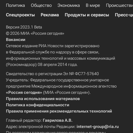
Политика
Общество
Экономика
В мире
Происшеств
Спецпроекты
Реклама
Продукты и сервисы
Пресс-ц
Версия 2023.1 Beta
© 2026 МИА «Россия сегодня»
Вакансии
Сетевое издание РИА Новости зарегистрировано
в Федеральной службе по надзору в сфере связи,
информационных технологий и массовых коммуникаций
(Роскомнадзор) 08 апреля 2014 года.
Свидетельство о регистрации Эл № ФС77-57640
Учредитель: Федеральное государственное унитарное
предприятие Международное информационное агентство
«Россия сегодня»
(МИА «Россия сегодня»).
Правила использования материалов
Политика конфиденциальности
Правила применения рекомендательных технологий
Главный редактор:
Гаврилова А.В.
Адрес электронной почты Редакции:
internet-group@ria.ru
По вопросам размещения пресс-релизов и рекламы