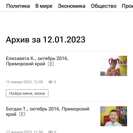
Политика
В мире
Экономика
Общество
Про
Архив за 12.01.2023
Елизавета К., октябрь 2016,
Приморский край
12 января 2023, 12:00
0
Найди меня, мама
Богдан Т., октябрь 2016, Приморский
край
12 января 2023, 11:00
0