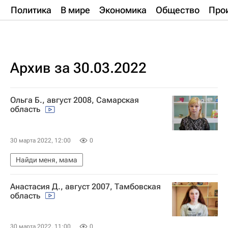
Политика
В мире
Экономика
Общество
Про
Архив за 30.03.2022
Ольга Б., август 2008, Самарская
область
30 марта 2022, 12:00
0
Найди меня, мама
Анастасия Д., август 2007, Тамбовская
область
30 марта 2022, 11:00
0