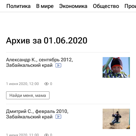
Политика
В мире
Экономика
Общество
Про
Архив за 01.06.2020
Александр К., сентябрь 2012,
Забайкальский край
1 июня 2020, 12:00
0
Найди меня, мама
Дмитрий С., февраль 2010,
Забайкальский край
1 июня 2020, 11:00
0