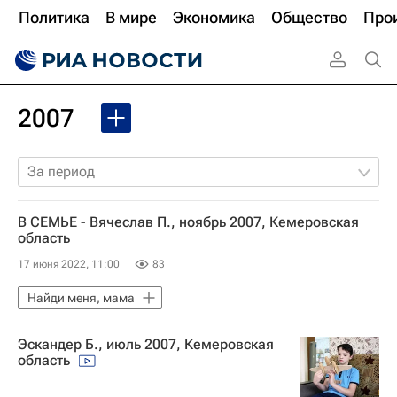
Политика
В мире
Экономика
Общество
Про
2007
За период
В СЕМЬЕ - Вячеслав П., ноябрь 2007, Кемеровская
область
17 июня 2022, 11:00
83
Найди меня, мама
Эскандер Б., июль 2007, Кемеровская
область