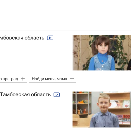
Тамбовская область
з преград
Найди меня, мама
2,Тамбовская область