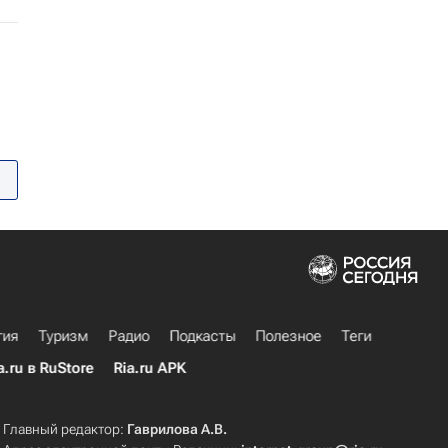
гия
Туризм
Радио
Подкасты
Полезное
Теги
a.ru в RuStore
Ria.ru APK
Главный редактор:
Гаврилова А.В.