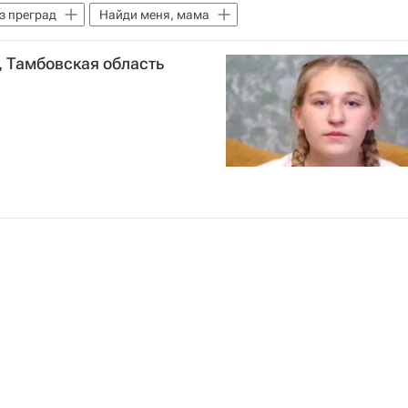
з преград
Найди меня, мама
3, Тамбовская область