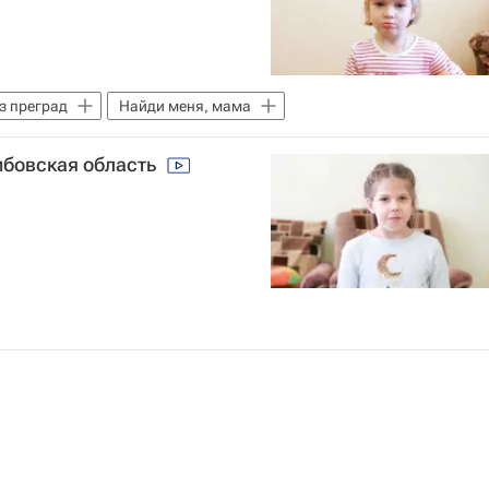
з преград
Найди меня, мама
амбовская область