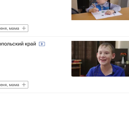
еня, мама
ропольский край
еня, мама