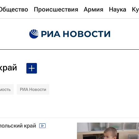
Общество
Происшествия
Армия
Наука
Ку
край
мость
РИА Новости
опольский край