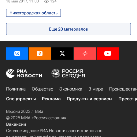
18 мая 2017, 11:00
124
Нижегородская область
Еще
20
материалов
Политика
Общество
Экономика
В мире
Происшеств
Спецпроекты
Реклама
Продукты и сервисы
Пресс-ц
Версия 2023.1 Beta
© 2026 МИА «Россия сегодня»
Вакансии
Сетевое издание РИА Новости зарегистрировано